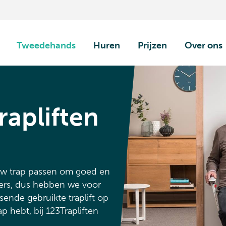
Tweedehands
Huren
Prijzen
Over ons
apliften
uw trap passen om goed en
ders, dus hebben we voor
sende gebruikte traplift op
 hebt, bij 123Trapliften