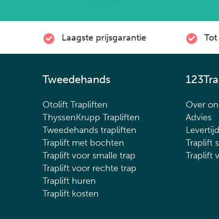
Laagste prijsgarantie
Tot 
Tweedehands
123Tra
Otolift Trapliften
Over on
ThyssenKrupp Trapliften
Advies
Tweedehands trapliften
Levertij
Traplift met bochten
Traplift 
Traplift voor smalle trap
Traplift 
Traplift voor rechte trap
Traplift huren
Traplift kosten