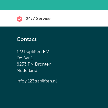
24/7 Service
Contact
123Trapliften B.V.
De Aar 1
8253 PN Dronten
Nederland
info@123trapliften.nl