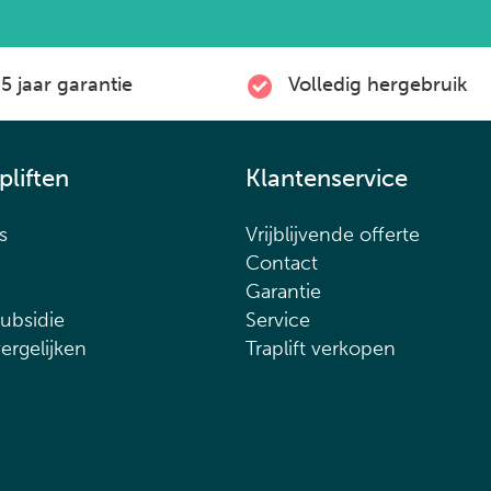
5 jaar garantie
Volledig hergebruik
pliften
Klantenservice
s
Vrijblijvende offerte
Contact
d
Garantie
subsidie
Service
vergelijken
Traplift verkopen