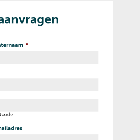
e aanvragen
hternaam
*
tcode
ailadres