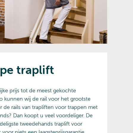
e traplift
jke prijs tot de meest gekochte
o kunnen wij de rail voor het grootste
e rails van trapliften voor trappen met
nds? Dan koopt u veel voordeliger. De
eligste tweedehands traplift voor
voor niets een laagsteprijsgarantie.