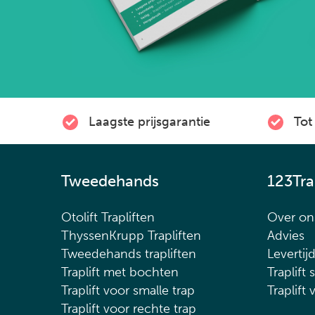
Laagste prijsgarantie
Tot 
Tweedehands
123Tra
Otolift Trapliften
Over on
ThyssenKrupp Trapliften
Advies
Tweedehands trapliften
Levertij
Traplift met bochten
Traplift 
Traplift voor smalle trap
Traplift 
Traplift voor rechte trap