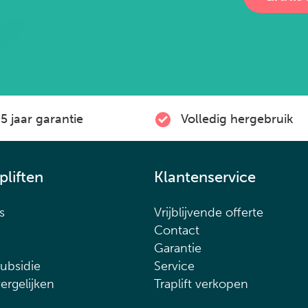
5 jaar garantie
Volledig hergebruik
pliften
Klantenservice
s
Vrijblijvende offerte
Contact
d
Garantie
subsidie
Service
vergelijken
Traplift verkopen