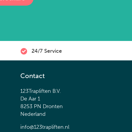
24/7 Service
Contact
123Trapliften B.V.
De Aar 1
8253 PN Dronten
Nederland
info@123trapliften.nl