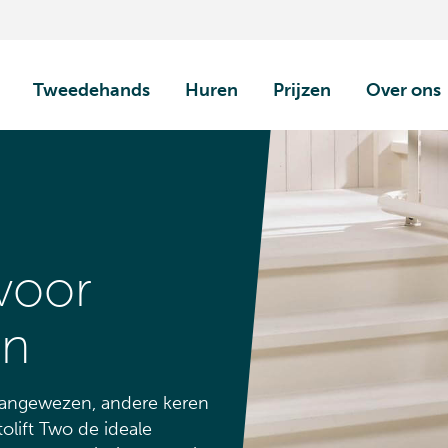
Tweedehands
Huren
Prijzen
Over ons
 voor
en
 aangewezen, andere keren
tolift Two de ideale