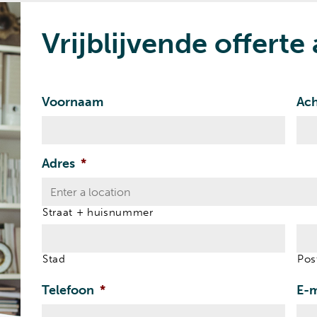
Vrijblijvende offert
Voornaam
Ac
Adres
*
Straat + huisnummer
Stad
Pos
Telefoon
*
E-m