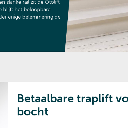
 slanke rail zit de Otolift
o blijft het beloopbare
nder enige belemmering de
Betaalbare traplift v
bocht